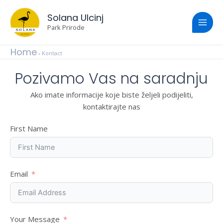
Skip
Main
to
Solana Ulcinj
content
Park Prirode
Men
Home
-
Kontact
Pozivamo Vas na saradnju
Ako imate informacije koje biste željeli podijeliti,
kontaktirajte nas
First Name
Email
Your Message